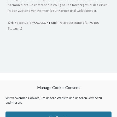
harmonisiert. So entsteht ein völlig neues Körpergefühl das einen
in den Zustand von Harmonie für Körper und Geist bewegt.
ÜBER MICH
Ort:
Yogastudio
YOGA LOFT Süd
(Pelargusstraße 1/1; 70180
KONTAKT & TERMINE
Stuttgart)
IMPRESSUM
COOKIE POLICY (EU)
Manage Cookie Consent
Ready to find your center?
Wir verwenden Cookies, um unsere Website und unseren Service zu
optimieren.