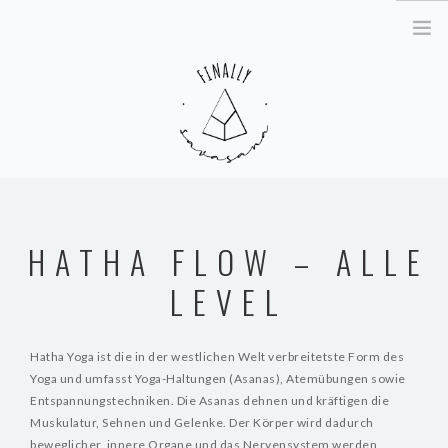
KÖRPERTHERAPIE & COACHING
SOMATIC EXPERIENCING®
HATHA FLOW – ALLE
KÖRPERORIENTIERTE
LEVEL
TRAUMATHERAPIE
YOGATHERAPIE
Hatha Yoga ist die in der westlichen Welt verbreitetste Form des
Yoga und umfasst Yoga-Haltungen (Asanas), Atemübungen sowie
KURSE & WORKSHOPS & RETREATS
Entspannungstechniken. Die Asanas dehnen und kräftigen die
Muskulatur, Sehnen und Gelenke. Der Körper wird dadurch
TRAUMASENSIBLES YOGA
beweglicher, innere Organe und das Nervensystem werden
STUTTGART