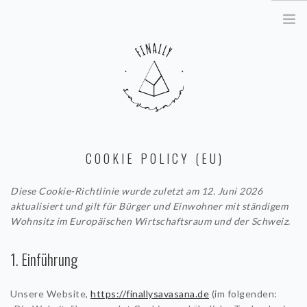
KÖRPERTHERAPIE & COACHING
COOKIE POLICY (EU)
SOMATIC EXPERIENCING®
KÖRPERORIENTIERTE
Diese Cookie-Richtlinie wurde zuletzt am 12. Juni 2026
TRAUMATHERAPIE
aktualisiert und gilt für Bürger und Einwohner mit ständigem
Wohnsitz im Europäischen Wirtschaftsraum und der Schweiz.
YOGATHERAPIE
1. Einführung
KURSE & WORKSHOPS & RETREATS
TRAUMASENSIBLES YOGA
Unsere Website,
https://finallysavasana.de
(im folgenden:
STUTTGART