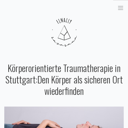
KÖRPERTHERAPIE & COACHING
Körperorientierte Traumatherapie in
SOMATIC EXPERIENCING®
Stuttgart:
Den Körper als sicheren Ort
KÖRPERORIENTIERTE
TRAUMATHERAPIE
wiederfinden
YOGATHERAPIE
KURSE & WORKSHOPS & RETREATS
TRAUMASENSIBLES YOGA
STUTTGART