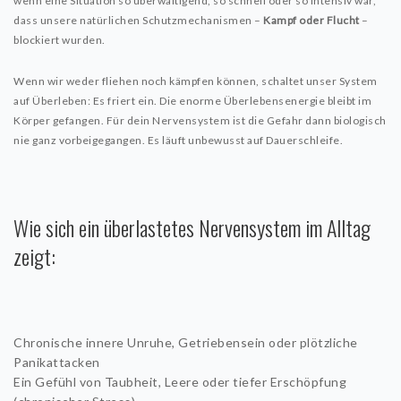
wenn eine Situation so überwältigend, so schnell oder so intensiv war,
dass unsere natürlichen Schutzmechanismen –
Kampf oder Flucht
–
blockiert wurden.
Wenn wir weder fliehen noch kämpfen können, schaltet unser System
auf Überleben: Es friert ein. Die enorme Überlebensenergie bleibt im
Körper gefangen. Für dein Nervensystem ist die Gefahr dann biologisch
nie ganz vorbeigegangen. Es läuft unbewusst auf Dauerschleife.
Wie sich ein überlastetes Nervensystem im Alltag
zeigt:
Chronische innere Unruhe, Getriebensein oder plötzliche
Panikattacken
Ein Gefühl von Taubheit, Leere oder tiefer Erschöpfung